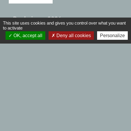
Braderies en 2026
This site uses cookies and gives you control over what you want
to activate
OK, accept all
Deny all cookies
Personalize
1
-2
Contacts
Commune de Bersée
17 place du Maréchal Alexander
59235 Bersée - FRANCE
+33 3 20 59 20 20
Contact par formulaire
Nous joindre