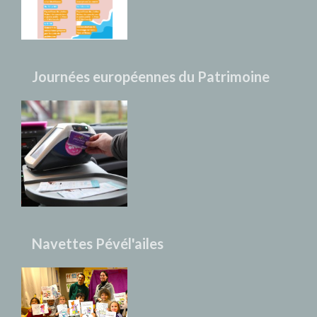
Journées européennes du Patrimoine
Navettes Pévél'ailes