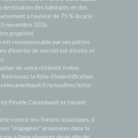
 à destination des habitants et des
ursement à hauteur de 75 % du prix
au 15 novembre 2026.
otre propriété
e est reconnaissable par ses pattes
re d’entrée de son nid est étroite et
s.
cher de votre référent frelon
. Retrouvez la fiche d'indentification
velecarembault.fr/actualites/lutte-
arte Pévèle Carembault et faisant
e
tte-contre-les-frelons-asiatiques
, il
prises “engagées” proposées dans la
 pas à faire plusieurs devis afin de