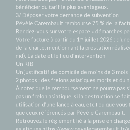
bénéficier du tarif le plus avantageux.
3/ Déposer votre demande de subvention
Pévèle Carembault rembourse 75 % de la factur
Rendez-vous sur votre espace « démarches.pev
Votre facture à partir du 1ᵉʳ juillet 2026 : d'un
de la charte, mentionnant la prestation réali
nid). La date et le lieu d’intervention
Un RIB
Un justificatif de domicile de moins de 3 mois
2 photos : des frelons asiatiques morts et du n
À noter que le remboursement ne pourra pas s’e
pas un frelon asiatique, si la destruction se fai
utilisation d’une lance à eau, etc.) ou que vous
que ceux référencés par Pévèle Carembault.
Retrouvez le règlement lié à la prise en charge
asiatiques.
https://www.pevelecarembault.fr/ac