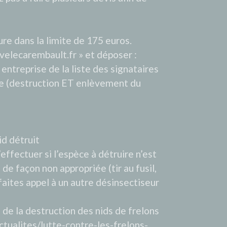
e dans la limite de 175 euros.
elecarembault.fr » et déposer :
e entreprise de la liste des signataires
sée (destruction ET enlèvement du
id détruit
ffectuer si l’espèce à détruire n’est
t de façon non appropriée (tir au fusil,
 faites appel à un autre désinsectiseur
 de la destruction des nids de frelons
tualites/lutte-contre-les-frelons-