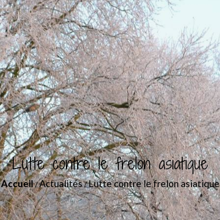
Lutte contre le frelon asiatique
Accueil
Actualités
Lutte contre le frelon asiatique
/
/