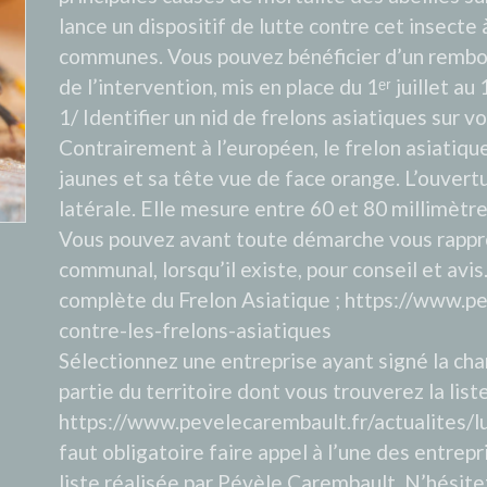
lance un dispositif de lutte contre cet insecte
communes. Vous pouvez bénéficier d’un rembo
de l’intervention, mis en place du 1ᵉʳ juillet 
1/ Identifier un nid de frelons asiatiques sur v
Contrairement à l’européen, le frelon asiatiqu
jaunes et sa tête vue de face orange. L’ouvertu
latérale. Elle mesure entre 60 et 80 millimètre
Vous pouvez avant toute démarche vous rappro
communal, lorsqu’il existe, pour conseil et avis
complète du Frelon Asiatique ;
https://www.pe
contre-les-frelons-asiatiques
Sélectionnez une entreprise ayant signé la ch
partie du territoire dont vous trouverez la list
https://www.pevelecarembault.fr/actualites/lu
faut obligatoire faire appel à l’une des entre
liste réalisée par Pévèle Carembault. N’hésitez