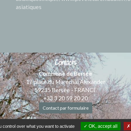
asiatiques
Contacts
Commune de Bersée
17 place du Maréchal Alexander
59235 Bersée - FRANCE
+33 3 20 59 20 20
Contact par formulaire
Nous joindre
 control over what you want to activate
OK, accept all