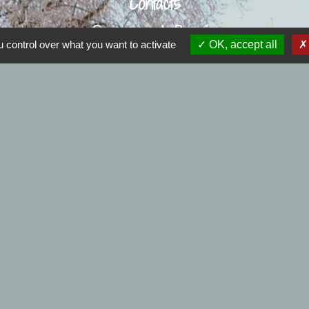
Contacts
Commune de Bersée
 control over what you want to activate
OK, accept all
17 place du Maréchal Alexander
59235 Bersée - FRANCE
+33 3 20 59 20 20
Contact par formulaire
Nous joindre
Mail : mairiebersee@orange.fr
: 9h00 à 12h00 et de 14h00 à 17h30 - Samedi : 9h00 à
.
Horaires de l'agence postale :
edi et vendredi :9h00 à 12h00 et de 14h00 à 17h30 - 