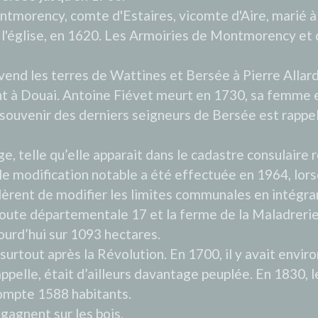
ntmorency, comte d'Estaires, vicomte d'Aire, marié 
l'église, en 1620. Les Armoiries de Montmorency et d
nd les terres de Wattines et Bersée à Pierre Allard 
ant à Douai. Antoine Fiévet meurt en 1730, sa femme 
souvenir des derniers seigneurs de Bersée est rappel
age, telle qu’elle apparait dans le cadastre consulaire
eule modification notable a été effectuée en 1964, lor
èrent de modifier les limites communales en intégra
 route départementale 17 et la ferme de la Maladrerie
urd’hui sur 1093 hectares.
rtout après la Révolution. En 1700, il y avait enviro
pelle, était d’ailleurs davantage peuplée. En 1830, l
ompte 1588 habitants.
 gagnent sur les bois.