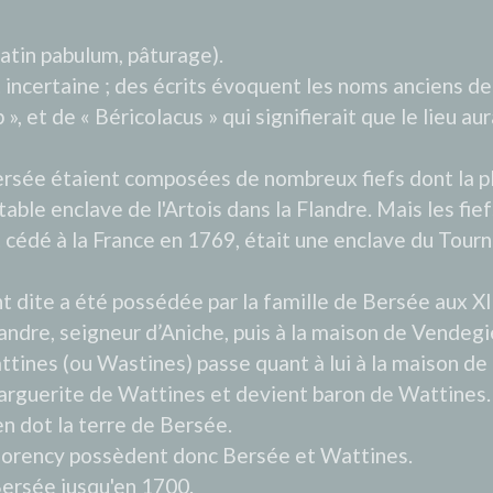
latin pabulum, pâturage).
 incertaine ; des écrits évoquent les noms anciens d
, et de « Béricolacus » qui signifierait que le lieu au
Bersée étaient composées de nombreux fiefs dont la p
ritable enclave de l'Artois dans la Flandre. Mais les f
t cédé à la France en 1769, était une enclave du Tournai
dite a été possédée par la famille de Bersée aux XII
xandre, seigneur d’Aniche, puis à la maison de Vendegi
attines (ou Wastines) passe quant à lui à la maison 
uerite de Wattines et devient baron de Wattines. 
n dot la terre de Bersée.
tmorency possèdent donc Bersée et Wattines.
ersée jusqu'en 1700.