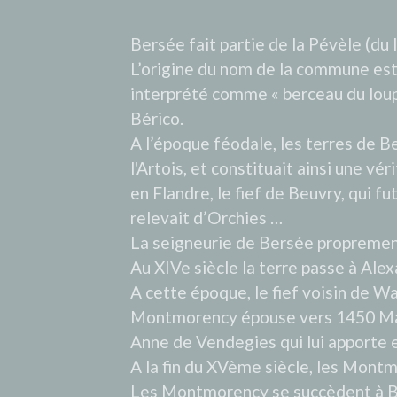
Bersée fait partie de la Pévèle (du 
L’origine du nom de la commune est
interprété comme « berceau du loup »
Bérico.
A l’époque féodale, les terres de 
l'Artois, et constituait ainsi une vé
en Flandre, le fief de Beuvry, qui fu
relevait d’Orchies …
La seigneurie de Bersée proprement 
Au XIVe siècle la terre passe à Ale
A cette époque, le fief voisin de W
Montmorency épouse vers 1450 Marg
Anne de Vendegies qui lui apporte e
A la fin du XVème siècle, les Mon
Les Montmorency se succèdent à B