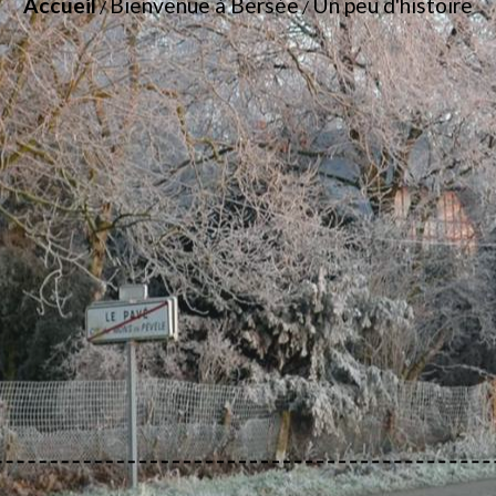
Accueil
Bienvenue à Bersée
Un peu d'histoire
/
/