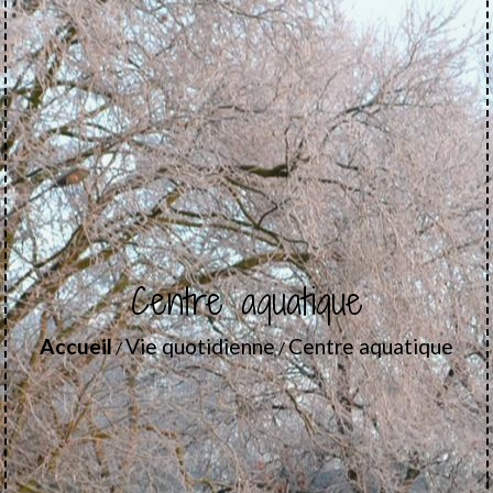
Centre aquatique
Accueil
Vie quotidienne
Centre aquatique
/
/