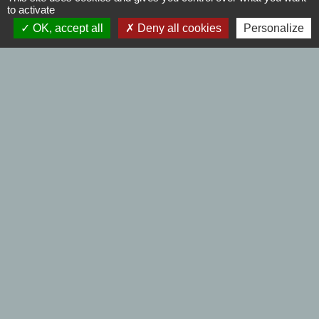
to activate
- Samedi : 9h00 à 12h00 - Fermé le lundi.
OK, accept all
Deny all cookies
Personalize
Liens
Se déplacer à BERSEE
Collecte des déchets
Communautés de Communes
EDF - GDF Urgences
Mentions légales
-
Politique de confidentialité
-
Accessibilité
-
Plan du site
-
Gestion des cookies