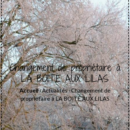
Changement de propriétaire à
LA BOITE AUX LILAS
Accueil
Actualités
Changement de
/
/
propriétaire à LA BOITE AUX LILAS