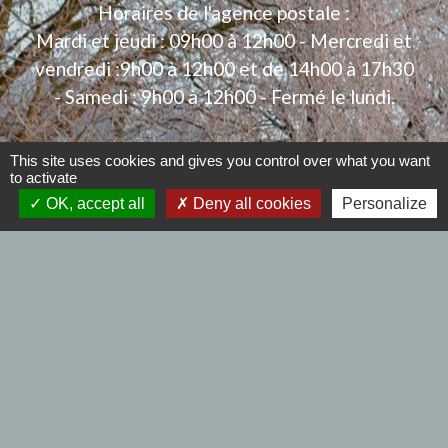
Horaires de l'agence postale :
Mardi et jeudi : 09h00 à 12h00 - Mercredi et
vendredi :9h00 à 12h00 et de 14h00 à 17h30
- Samedi : 9h00 à 12h00 - Fermé le lundi.
This site uses cookies and gives you control over what you want
to activate
Liens
OK, accept all
Deny all cookies
Personalize
Se déplacer à BERSEE
Collecte des déchets
Communautés de Communes
EDF - GDF Urgences
Mentions légales
-
Politique de confidentialité
-
Accessibilité
-
Plan du site
-