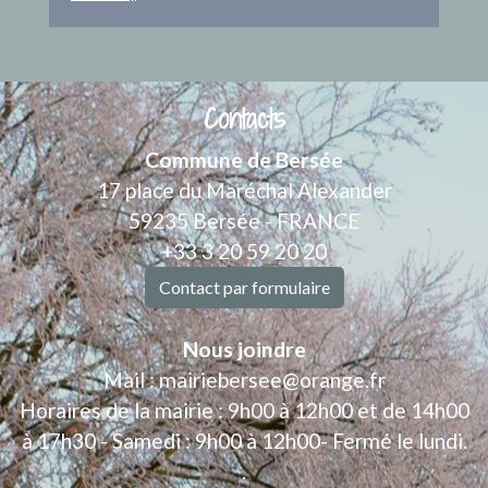
Contacts
Commune de Bersée
17 place du Maréchal Alexander
59235 Bersée - FRANCE
+33 3 20 59 20 20
Contact par formulaire
Nous joindre
Mail : mairiebersee@orange.fr
Horaires de la mairie : 9h00 à 12h00 et de 14h00
à 17h30 - Samedi : 9h00 à 12h00- Fermé le lundi.
.